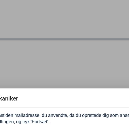
aniker
ast den mailadresse, du anvendte, da du oprettede dig som ans
tillingen, og tryk 'Fortsæt'.