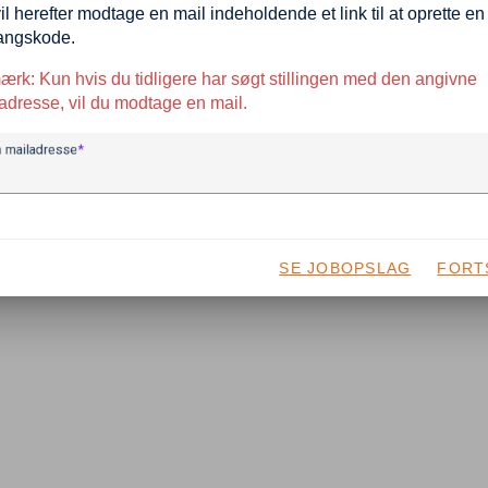
il herefter modtage en mail indeholdende et link til at oprette en
angskode.
rk: Kun hvis du tidligere har søgt stillingen med den angivne
adresse, vil du modtage en mail.
n mailadresse
SE JOBOPSLAG
FORT