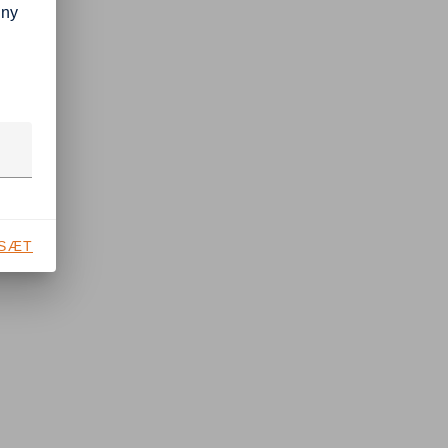
 ny
SÆT