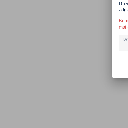
Du v
adg
Bemæ
mail
Di