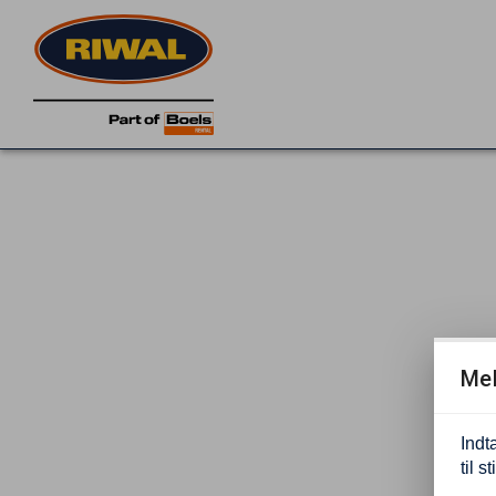
Mek
Indt
til s