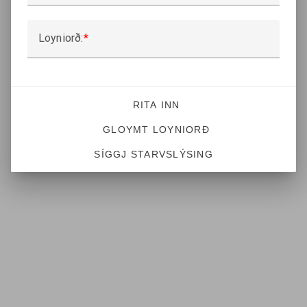
Loyniorð:
RITA INN
GLOYMT LOYNIORÐ
SÍGGJ STARVSLÝSING