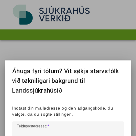
Áhuga fyri tólum? Vit søkja starvsfólk
við tøkniligari bakgrund til
Landssjúkrahúsið
Indtast din mailadresse og den adgangskode, du
valgte, da du søgte stillingen.
Teldupostadressa: