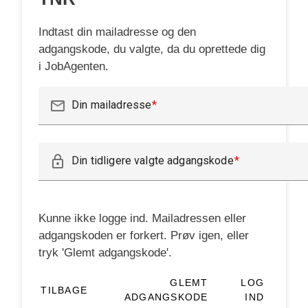
Indtast din mailadresse og den
adgangskode, du valgte, da du oprettede dig
i JobAgenten.
mail_outline
Din mailadresse
lock_outline
Din tidligere valgte adgangskode
Kunne ikke logge ind. Mailadressen eller
adgangskoden er forkert. Prøv igen, eller
tryk 'Glemt adgangskode'.
GLEMT
LOG
TILBAGE
ADGANGSKODE
IND