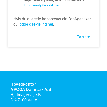
registreret og analyseret. Klik her for at
læse samtykkeerklæringen
.
Hvis du allerede har oprettet din JobAgent kan
du
logge direkte ind her
.
Fortsæt
Hovedkontor
APCOA Danmark A/S
Hjulmagervej 4B
DK-7100 Vejle