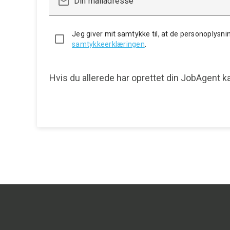
mail_outline
Din mailadresse
Jeg giver mit samtykke til, at de personoplysnin
samtykkeerklæringen
.
Hvis du allerede har oprettet din JobAgent 