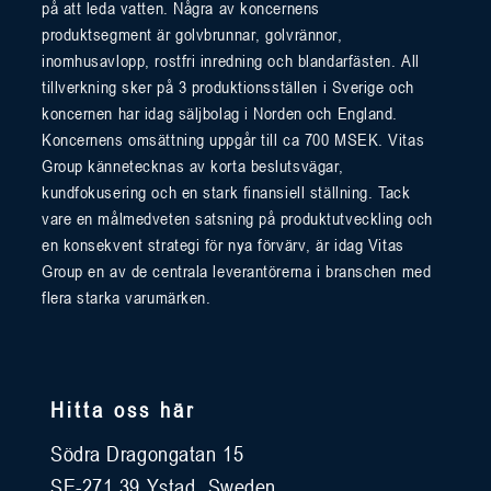
på att leda vatten. Några av koncernens
produktsegment är golvbrunnar, golvrännor,
inomhusavlopp, rostfri inredning och blandarfästen. All
tillverkning sker på 3 produktionsställen i Sverige och
koncernen har idag säljbolag i Norden och England.
Koncernens omsättning uppgår till ca 700 MSEK. Vitas
Group kännetecknas av korta beslutsvägar,
kundfokusering och en stark finansiell ställning. Tack
vare en målmedveten satsning på produktutveckling och
en konsekvent strategi för nya förvärv, är idag Vitas
Group en av de centrala leverantörerna i branschen med
flera starka varumärken.
Hitta oss här
Södra Dragongatan 15
SE-271 39 Ystad, Sweden