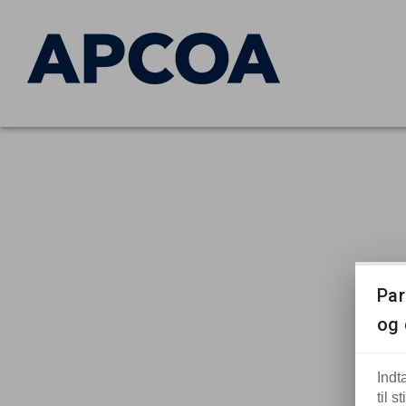
Par
og 
Indt
til s