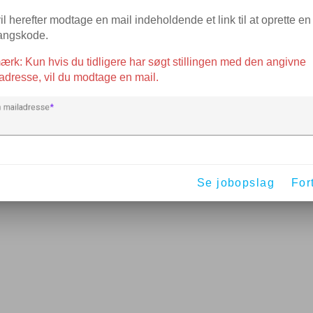
il herefter modtage en mail indeholdende et link til at oprette en
angskode.
rk: Kun hvis du tidligere har søgt stillingen med den angivne
adresse, vil du modtage en mail.
n mailadresse
Se jobopslag
For