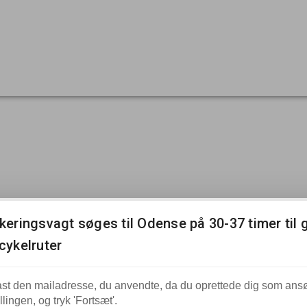
keringsvagt søges til Odense på 30-37 timer til 
cykelruter
ast den mailadresse, du anvendte, da du oprettede dig som ans
tillingen, og tryk 'Fortsæt'.