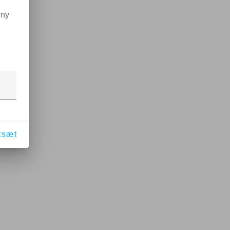
 ny
tsæt