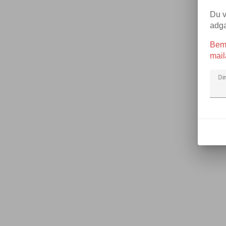
Du v
adg
Bemæ
mail
Di