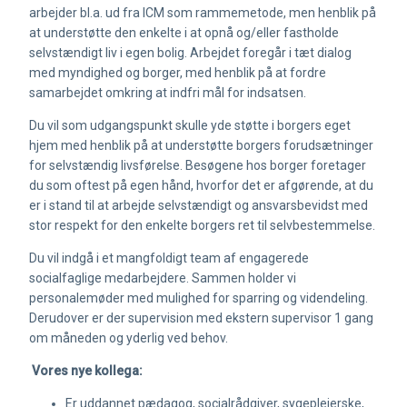
arbejder bl.a. ud fra ICM som rammemetode, men henblik på
at understøtte den enkelte i at opnå og/eller fastholde
selvstændigt liv i egen bolig. Arbejdet foregår i tæt dialog
med myndighed og borger, med henblik på at fordre
samarbejdet omkring at indfri mål for indsatsen.
Du vil som udgangspunkt skulle yde støtte i borgers eget
hjem med henblik på at understøtte borgers forudsætninger
for selvstændig livsførelse. Besøgene hos borger foretager
du som oftest på egen hånd, hvorfor det er afgørende, at du
er i stand til at arbejde selvstændigt og ansvarsbevidst med
stor respekt for den enkelte borgers ret til selvbestemmelse.
Du vil indgå i et mangfoldigt team af engagerede
socialfaglige medarbejdere. Sammen holder vi
personalemøder med mulighed for sparring og videndeling.
Derudover er der supervision med ekstern supervisor 1 gang
om måneden og yderlig ved behov.
Vores nye kollega:
Er uddannet pædagog, socialrådgiver, sygeplejerske,