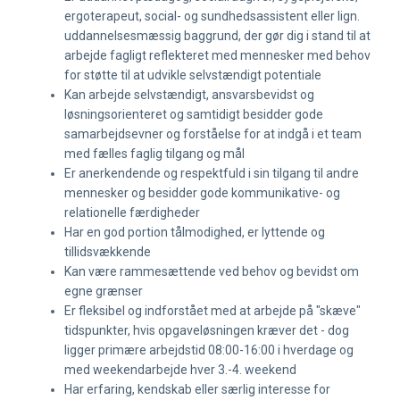
ergoterapeut, social- og sundhedsassistent eller lign.
uddannelsesmæssig baggrund, der gør dig i stand til at
arbejde fagligt reflekteret med mennesker med behov
for støtte til at udvikle selvstændigt potentiale
Kan arbejde selvstændigt, ansvarsbevidst og
løsningsorienteret og samtidigt besidder gode
samarbejdsevner og forståelse for at indgå i et team
med fælles faglig tilgang og mål
Er anerkendende og respektfuld i sin tilgang til andre
mennesker og besidder gode kommunikative- og
relationelle færdigheder
Har en god portion tålmodighed, er lyttende og
tillidsvækkende
Kan være rammesættende ved behov og bevidst om
egne grænser
Er fleksibel og indforstået med at arbejde på "skæve"
tidspunkter, hvis opgaveløsningen kræver det - dog
ligger primære arbejdstid 08:00-16:00 i hverdage og
med weekendarbejde hver 3.-4. weekend
Har erfaring, kendskab eller særlig interesse for