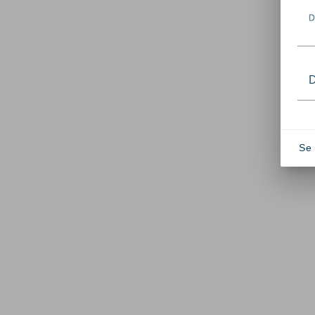
D
D
Se