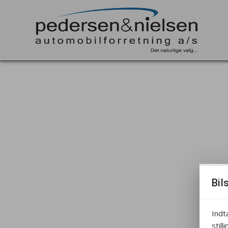
Bil
Indt
still