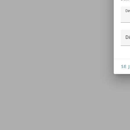
Di
Di
SE 