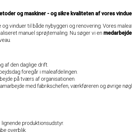
metoder og maskiner - og sikre kvaliteten af vores vindu
 og vinduer til både nybyggeri og renovering. Vores maleafde
liseret manuel sprøjtemaling. Nu søger vi en
medarbejde
veau.
 af den daglige drift.
rbejdsdag foregår i maleafdelingen.
ejde på tværs af organisationen.
 samarbejde med fabrikschefen, værkføreren og øvrige nøg
r lignende produktionsudstyr.
be overblik.