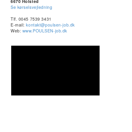
6670 Holsted
Se kørselsvejledning
Tlf. 0045 7539 3431
E-mail:
kontakt@poulsen-job.dk
Web:
www.POULSEN-job.dk