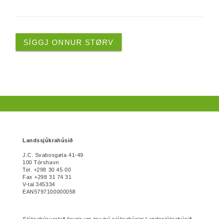
SÍGGJ ONNUR STØRV
Landssjúkrahúsið
J.C. Svabosgøta 41-49
100 Tórshavn
Tel. +298 30 45 00
Fax +298 31 74 31
V-tal 345334
EAN5797100000058
Sjúkrahúsverkið fevnir um tey trý sjúkrahúsini Landssjúkrahúsið,