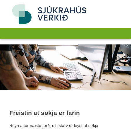
Freistin at søkja er farin
Royn aftur næstu ferð, eitt starv er leyst at søkja