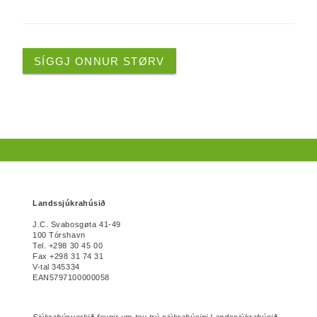
SÍGGJ ONNUR STØRV
Landssjúkrahúsið
J.C. Svabosgøta 41-49
100 Tórshavn
Tel. +298 30 45 00
Fax +298 31 74 31
V-tal 345334
EAN5797100000058
Sjúkrahúsverkið fevnir um tey trý sjúkrahúsini Landssjúkrahúsið,