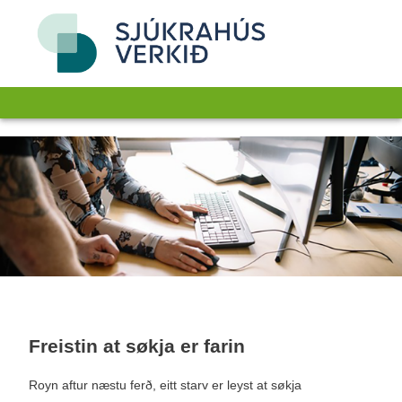
Freistin at søkja er farin
Royn aftur næstu ferð, eitt starv er leyst at søkja