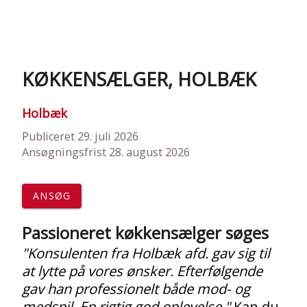
KØKKENSÆLGER, HOLBÆK
Holbæk
Publiceret 29. juli 2026
Ansøgningsfrist 28. august 2026
ANSØG
Passioneret køkkensælger søges
"Konsulenten fra Holbæk afd. gav sig til
at lytte på vores ønsker. Efterfølgende
gav han professionelt både mod- og
medspil. En rigtig god oplevelse."
Kan du