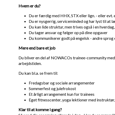
Hvem er du?
Du er færdig med HHX, STX eller lign. - eller evt
Du er nysgerrig, serviceminded og har lyst til at l
Du kan lide struktur, men trives også i en hverdag
Du tager ansvar og følger op på dine opgaver
Du kommunikerer godt på engelsk - andre sprog e
Mere end bare et job
Du bliver en del af NOWACOs trainee-community med omk
arbejdstiden.
Du kan bl.a. se frem til:
Fredagsbar og sociale arrangementer
Sommerfest og julefrokost
Et årligt arrangement kun for trainees
Eget fitnesscenter, yoga lektioner med instruktør
Klar til at komme i gang?