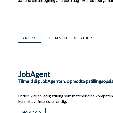
Så send din ansøgning allerede i dag - Har du spørgsmål
ANSØG
TIP EN VEN
DETALJER
JobAgent
Tilmeld dig JobAgenten, og modtag stillingsopsla
Er der ikke en ledig stilling som matcher dine kompetenc
kunne have interesse for dig.
NOWACO