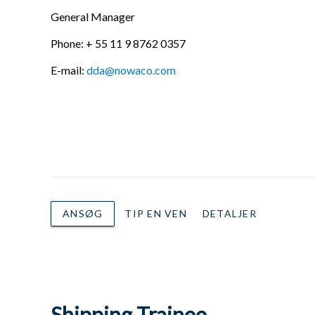
General Manager
Phone: + 55 11 9 8762 0357
E-mail:
dda@nowaco.com
ANSØG
TIP EN VEN
DETALJER
Shipping Trainee