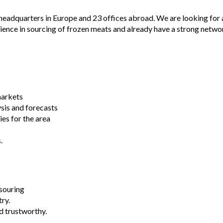
eadquarters in Europe and 23 offices abroad. We are looking for a
erience in sourcing of frozen meats and already have a strong networ
markets
sis and forecasts
es for the area
.
/souring
ry.
nd trustworthy.