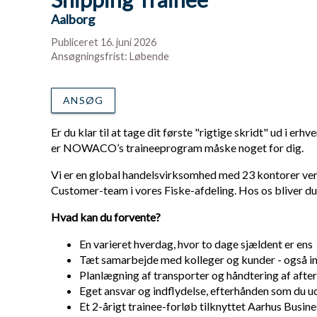
Aalborg
Publiceret 16. juni 2026
Ansøgningsfrist: Løbende
ANSØG
Er du klar til at tage dit første "rigtige skridt" ud i e
er NOWACO’s traineeprogram måske noget for dig.
Vi er en global handelsvirksomhed med 23 kontorer verd
Customer-team i vores Fiske-afdeling. Hos os bliver du i
Hvad kan du forvente?
En varieret hverdag, hvor to dage sjældent er ens
Tæt samarbejde med kolleger og kunder - også in
Planlægning af transporter og håndtering af afte
Eget ansvar og indflydelse, efterhånden som du ud
Et 2-årigt trainee-forløb tilknyttet Aarhus Busin