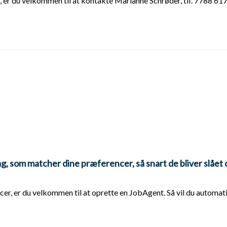
, er du velkommen til at kontakte Marianne Schrøder, tlf. 7788 61
g, som matcher dine præferencer, så snart de bliver slået 
er, er du velkommen til at oprette en JobAgent. Så vil du automatis