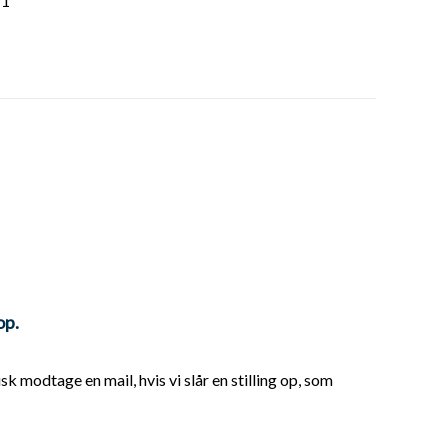
71
op.
k modtage en mail, hvis vi slår en stilling op, som