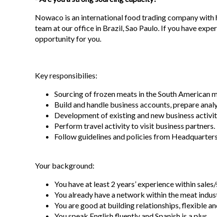
Nowaco is an international food trading company with h
team at our office in Brazil, Sao Paulo. If you have exp
opportunity for you.
Key responsibilies:
Sourcing of frozen meats in the South American 
Build and handle business accounts, prepare analy
Development of existing and new business activiti
Perform travel activity to visit business partners.
Follow guidelines and policies from Headquarters
Your background:
You have at least 2 years’ experience within sales
You already have a network within the meat indust
You are good at building relationships, flexible a
You speak English fluently and Spanish is a plus.