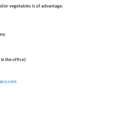
d/or vegetables is of advantage.
any
n the office)
aco.com