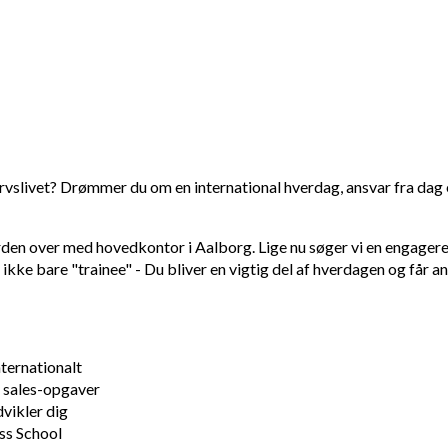
rhvervslivet? Drømmer du om en international hverdag, ansvar fra dag
en over med hovedkontor i Aalborg. Lige nu søger vi en engageret 
kke bare "trainee" - Du bliver en vigtig del af hverdagen og får ans
ternationalt
r sales-opgaver
vikler dig
ess School