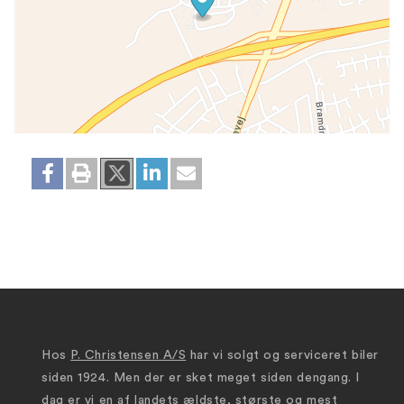
Hos
P. Christensen A/S
har vi solgt og serviceret biler
siden 1924. Men der er sket meget siden dengang. I
dag er vi en af landets ældste, største og mest