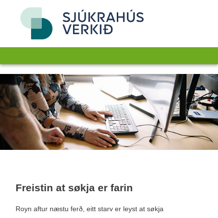
Freistin at søkja er farin
Royn aftur næstu ferð, eitt starv er leyst at søkja