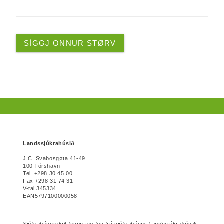
SÍGGJ ONNUR STØRV
Landssjúkrahúsið
J.C. Svabosgøta 41-49
100 Tórshavn
Tel. +298 30 45 00
Fax +298 31 74 31
V-tal 345334
EAN5797100000058
Sjúkrahúsverkið fevnir um tey trý sjúkrahúsini Landssjúkrahúsið,