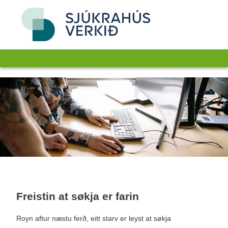
Freistin at søkja er farin
Royn aftur næstu ferð, eitt starv er leyst at søkja