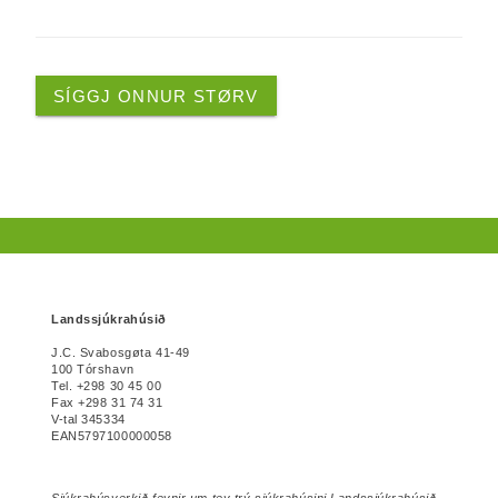
SÍGGJ ONNUR STØRV
Landssjúkrahúsið
J.C. Svabosgøta 41-49
100 Tórshavn
Tel. +298 30 45 00
Fax +298 31 74 31
V-tal 345334
EAN5797100000058
Sjúkrahúsverkið fevnir um tey trý sjúkrahúsini Landssjúkrahúsið,